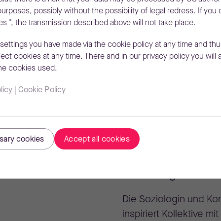
urposes, possibly without the possibility of legal redress. If you 
 ", the transmission described above will not take place.
 settings you have made via the cookie policy at any time and thu
ct cookies at any time. There and in our privacy policy you will a
the cookies used.
nen
licy
|
Cookie Policy
Diana Tön
sary cookies
Accept all cookies
Soziologin & Co
Die Soziologin und Ko
inspiriert Kollektive m