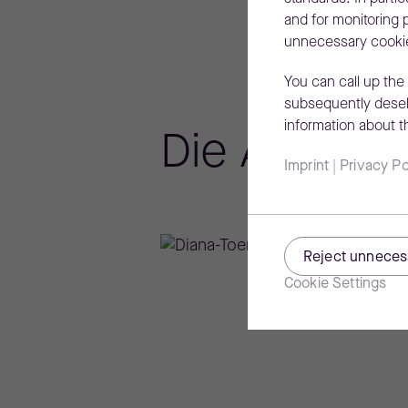
and for monitoring p
unnecessary cookies
You can call up the
subsequently desele
information about 
Die Autorin
Imprint
|
Privacy Po
Reject unneces
Cookie Settings