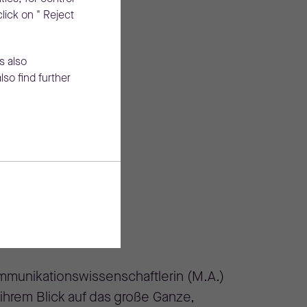
click on " Reject
s also
lso find further
smann
nsultant
mmunikationswissenschaftlerin (M.A.)
it ihrem Blick auf das große Ganze,