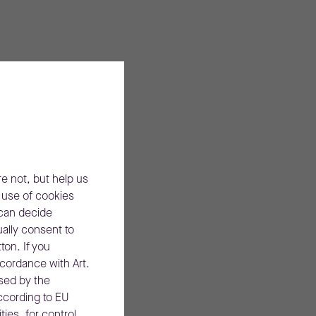
e not, but help us
e use of cookies
 can decide
ually consent to
ton. If you
ccordance with Art.
ssed by the
according to EU
ties, for control