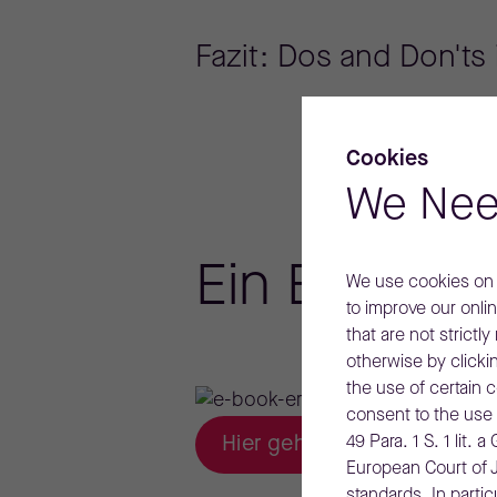
Fazit: Dos and Don'
Cookies
We Nee
Ein Blick in
We use cookies on o
to improve our onli
that are not strictl
otherwise by clicki
the use of certain 
consent to the use 
49 Para. 1 S. 1 lit
Hier geht's zur Vorschau de
European Court of J
standards. In partic