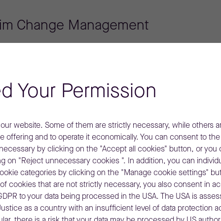
ts im Change Management
d Your Permission
s E-Book
ur website. Some of them are strictly necessary, while others ar
ne offering and to operate it economically. You can consent to th
y necessary by clicking on the "Accept all cookies" button, or you
ng on "Reject unnecessary cookies ". In addition, you can individ
cookie categories by clicking on the "Manage cookie settings" but
of cookies that are not strictly necessary, you also consent in a
. a GDPR to your data being processed in the USA. The USA is asse
r ersten Seiten (pdf)
ustice as a country with an insufficient level of data protection 
ular, there is a risk that your data may be processed by US authori